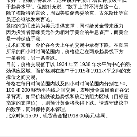
常好”，但梅斯特表示，她在预测中预计“增长将放缓至低
于趋势水平”。但她补充说，“数字上”并不清楚这一点。
除了梅斯特的言论，周四美联储票委哈克、古尔斯比等官
员还会继续发表言论。
紧缩的货币政策为美元提供支撑，同时给黄金带来压力，
因为投资者青睐美元作为相对于黄金的生息资产，而黄金
是一种保值手段。
技术面来看，金价在今天上午的交易中录得下跌。在图表
所示的四小时时间范围内，价格稳定在两条趋势线下方，
一条看涨，另一条看跌。
目前，价格交易低于以 1934 年至 1938 年水平为中心的强
劲供应区域。而价格则在集中于1915和1911水平之间的支
撑位之间交易。
价格在每日时间范围内以及四小时时间范围内分别在 50、
100 和 200 移动平均线之间交易，表明贵金属目前正在记
录背离。如果价格跌破趋势线和确定的阻力区域（目标是
指定的支撑位），则预计黄金将录得下跌。请遵守建议中
的数字，同时保持资本管理。
北京时间15:09，现货黄金报1918.00美元/盎司。