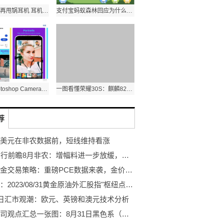
听力下降别再甩锅耳机 耳机使用中的三个伤耳习惯
支付宝蚂蚁森林回应为什么一直不见沙柳？今天上沙柳！
Adobe Photoshop Camera要来了？App Store预计4月14日发行
一图看懂荣耀30S：麒麟820+6400万全焦段AI四摄
荐
美元在非农数据前，短线维持看涨
23家投行前瞻8月非农：增幅料进一步放缓，金价有望继续上扬
现货黄金交易策略：重磅PCE数据来袭，金价短线或迎回调风险
一张图：2023/08/31黄金原油外汇股指"枢纽点+多空占比"一览
1日汇市观潮：欧元、英镑和澳元技术分析
期货公司观点汇总一张图：8月31日黑色系（螺纹钢、焦煤、焦炭、铁矿石、动力煤等）