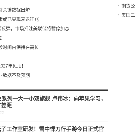
待关键数据出炉
素或已显现衰退征兆
小幅反弹，市场押注美联储将暂停加息
位
段时间内保持在高位
027年见顶！
业数据不及预期
2系列一大一小双旗舰 卢伟冰：向苹果学习，
有差距
-22
光子工作室研发！雪中悍刀行手游今日正式官