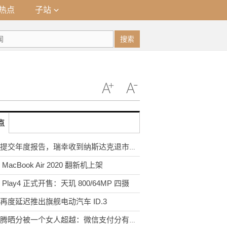
热点
子站
搜索
点
未能提交年度报告，瑞幸收到纳斯达克退市通知
MacBook Air 2020 翻新机上架
 Play4 正式开售：天玑 800/64MP 四摄
再度延迟推出旗舰电动汽车 ID.3
马化腾晒分被一个女人超越：微信支付分有啥用？