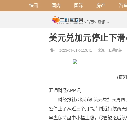
快讯
国内
国际
房产
汽
>
首页
>
资讯
>
美元兑加元停止下滑
时间:
2023-09-01 06:13:41
来源:
汇通财经
(资
汇通财经APP讯——
财经报社(北美)讯 美元兑加元周四
经停止了从近三个月高点附近持续两天
早盘保持盘中小幅上涨，尽管缺乏后续行