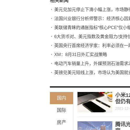
相关新闻
美元兑加元停止下滑小幅上涨，市场静
法国兴业银行分析师警示：经济核心因
美联储青睐的通胀指标“核心PCE”仅
6大货币对、美元指数及黄金阻力/支持
英国央行首席经济学家：利率必须在一
XM：8月31日外汇实战策略
电动汽车销量上升，外媒预测石油需求2
英镑兑美元短线上涨，市场认为美国就
小米1
国内
但仍
2021-12
国际
房产
腾讯