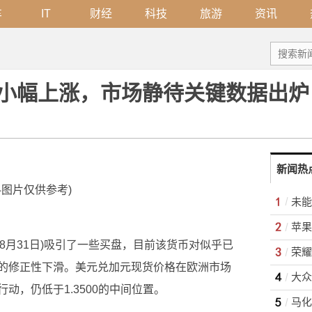
车
IT
财经
科技
旅游
资讯
小幅上涨，市场静待关键数据出炉
新闻热
料图片仅供参考)
苹果 
(8月31日)吸引了一些买盘，目前该货币对似乎已
荣耀
的修正性下滑。美元兑加元现货价格在欧洲市场
大众
动，仍低于1.3500的中间位置。