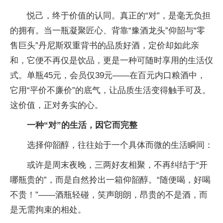
悦己，终于价值的认同。真正的“对”，是毫无负担
的拥有。当一瓶凝聚匠心、背靠“豫酒龙头”仰韶与“零
售巨头”丹尼斯双重背书的品质好酒，定价却如此亲
和，它便不再仅是饮品，更是一种可随时享用的生活仪
式。单瓶45元，会员仅39元——在百元内口粮酒中，
它用“平价不廉价”的底气，让品质生活变得触手可及。
这价值，正对务实的心。
一种
“
对
”
的生活，因它而完整
选择仰韶醇，往往始于一个具体而微的生活瞬间：
或许是周末夜晚，三两好友相聚，不再纠结于“开
哪瓶贵的”，而是自然拎出一箱仰韶醇。“随便喝，好喝
不贵！”——酒瓶轻碰，笑声朗朗，昂贵的不是酒，而
是无需拘束的相处。