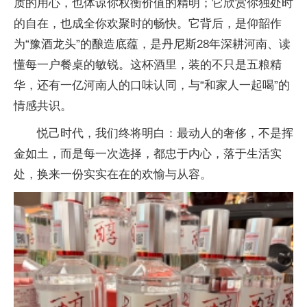
质的用心，也体谅你权衡价值的精明；它欣赏你独处时
的自在，也成全你欢聚时的畅快。它背后，是仰韶作
为“豫酒龙头”的酿造底蕴，是丹尼斯28年深耕河南、读
懂每一户餐桌的敏锐。这杯酒里，装的不只是五粮精
华，还有一亿河南人的口味认同，与“和家人一起喝”的
情感共识。
悦己时代，我们终将明白：最动人的奢侈，不是挥
金如土，而是每一次选择，都忠于内心，落于生活实
处，换来一份实实在在的欢愉与从容。