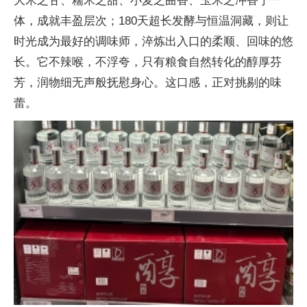
大米之甘、糯米之甜、小麦之曲香、玉米之冲香于一
体，成就丰盈层次；180天超长发酵与恒温洞藏，则让
时光成为最好的调味师，淬炼出入口的柔顺、回味的悠
长。它不辣喉，不浮夸，只有粮食自然转化的醇厚芬
芳，润物细无声般抚慰身心。这口感，正对挑剔的味
蕾。