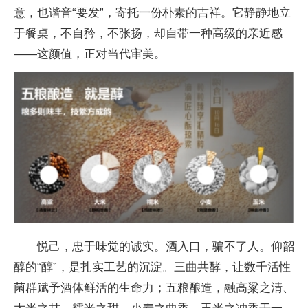
意，也谐音“要发”，寄托一份朴素的吉祥。它静静地立
于餐桌，不自矜，不张扬，却自带一种高级的亲近感
——这颜值，正对当代审美。
悦己，忠于味觉的诚实。酒入口，骗不了人。仰韶
醇的“醇”，是扎实工艺的沉淀。三曲共酵，让数千活性
菌群赋予酒体鲜活的生命力；五粮酿造，融高粱之清、