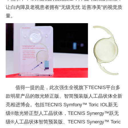
让白内障及老视患者拥有“无级无忧 近善净美”的视觉质
量。
值得一提的是，此次强生全视旗下TECNIS平台多
款明星产品的散光矫正版、智简预装版人工晶状体全新
亮相进博会。包括TECNIS Symfony™ Toric IOL新无
级®散光矫正型人工晶状体，TECNIS Synergy™跃无
级®人工晶状体智简预装版、TECNIS Synergy™ Toric