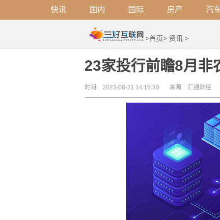
快讯
国内
国际
房产
汽
>
首页
>
资讯
>
23家投行前瞻8月
时间:
2023-08-31 14:15:30
来源:
汇通财经