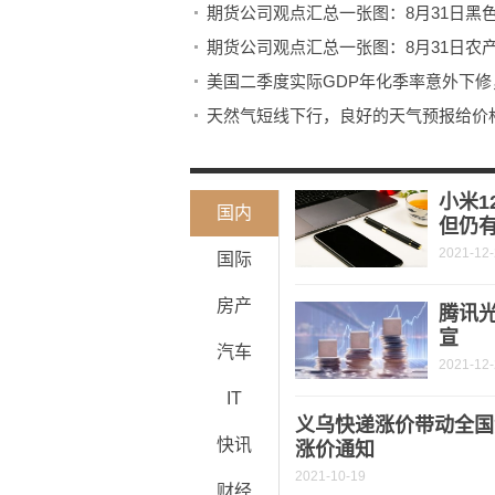
期货公司观点汇总一张图：8月31日黑
期货公司观点汇总一张图：8月31日农
美国二季度实际GDP年化季率意外下修
天然气短线下行，良好的天气预报给价
小米1
国内
但仍
2021-12
国际
房产
腾讯
宣
汽车
2021-12
IT
义乌快递涨价带动全国
快讯
涨价通知
2021-10-19
财经