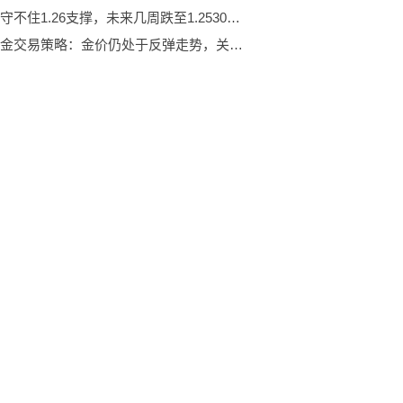
镑美恐守不住1.26支撑，未来几周跌至1.2530区域！
现货黄金交易策略：金价仍处于反弹走势，关注美国职位空缺数据