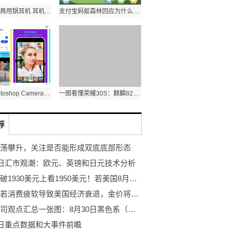
听力下降别再甩锅耳机 耳机使用中的三个伤耳习惯
支付宝蚂蚁森林回应为什么一直不见沙柳？今天上沙柳！
Adobe Photoshop Camera要来了？App Store预计4月14日发行
一图看懂荣耀30S：麒麟820+6400万全焦段AI四摄
荐
荡攀升，关注是否能形成双底底部形态
0日汇市观潮：欧元、英镑和日元技术分析
黄金突破1930美元上看1950美元！若美国8月非农好于预期，金价恐遭打压
机构称若消费疲软导致美国经济衰退，金价将上涨！
期货公司观点汇总一张图：8月30日黑色系（螺纹钢、焦煤、焦炭、铁矿石、动力煤等）
0日重点数据和大事件前瞻