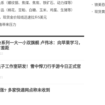
色系（螺纹钢、焦煤、焦炭、铁矿石、动力煤等）
产品（棉花、豆粕、白糖、玉米、鸡蛋、生猪等）
，现货金价短线迅速拉升5美元
格带来压力
2系列一大一小双旗舰 卢伟冰：向苹果学习，
有差距
-22
光子工作室研发！雪中悍刀行手游今日正式官
-21
涨? 多家快递网点称未收到