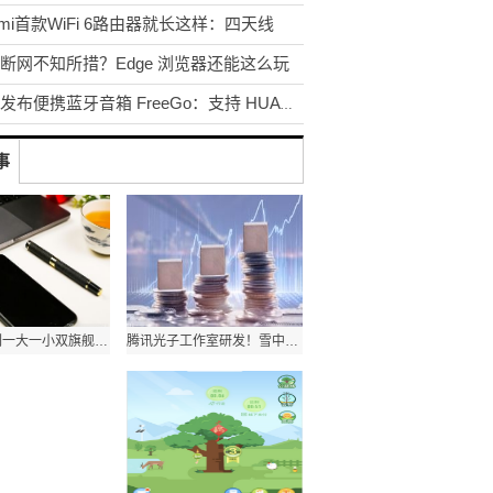
dmi首款WiFi 6路由器就长这样：四天线
断网不知所措？Edge 浏览器还能这么玩
华为发布便携蓝牙音箱 FreeGo：支持 HUAWEI Share
事
小米12系列一大一小双旗舰 卢伟冰：向苹果学习，但仍有差距
腾讯光子工作室研发！雪中悍刀行手游今日正式官宣