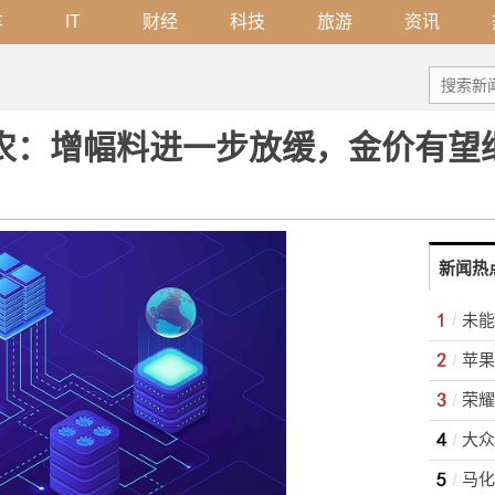
车
IT
财经
科技
旅游
资讯
非农：增幅料进一步放缓，金价有望
新闻热
苹果 
荣耀
大众