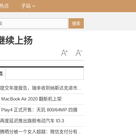
热点
子站
搜索
继续上扬
点
未能提交年度报告，瑞幸收到纳斯达克退市通知
MacBook Air 2020 翻新机上架
 Play4 正式开售：天玑 800/64MP 四摄
再度延迟推出旗舰电动汽车 ID.3
马化腾晒分被一个女人超越：微信支付分有啥用？